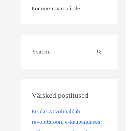
Kommentaare ei ole.
S
e
a
r
Värsked postitused
c
h
Kuidas AI võimaldab
f
revolutsiooni e-kaubanduses:
o