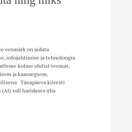
ie eesmärk on aidata
e, infojuhtimise ja tehnoloogia
atleme kolme olulist teemat,
lisem ja kaasaegsem.
abilisena Tänapäeva kiiresti
(AI) roll hariduses üha