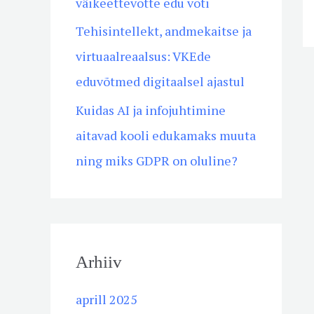
väikeettevõtte edu võti
r
Tehisintellekt, andmekaitse ja
:
virtuaalreaalsus: VKEde
eduvõtmed digitaalsel ajastul
Kuidas AI ja infojuhtimine
aitavad kooli edukamaks muuta
ning miks GDPR on oluline?
Arhiiv
aprill 2025