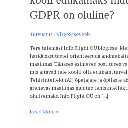
GDPR on oluline?
Tutvustus
/
VirgeSiseveeb
Tere tulemast Info Flight OÜ blogisse! Me
haridusasutustel orienteeruda andmekaits
maailmas. Tänases esimeses postituses va
mis aitavad teie koolil olla edukam, turva
Tehisintellekt (AI) õpetajate ja õpilaste 
arenevas maailmas muutub tehisintellekti 
olulisemaks. Info Flight OÜ on […]
Read More »