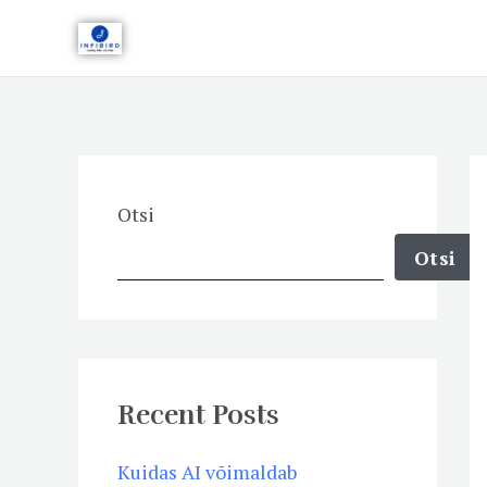
Skip
to
content
Otsi
Otsi
Recent Posts
Kuidas AI võimaldab