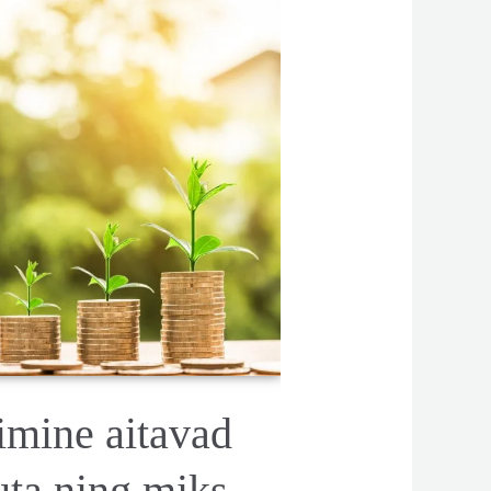
imine aitavad
ta ning miks