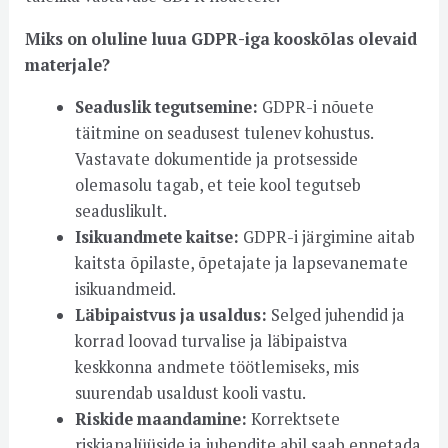
Miks on oluline luua GDPR-iga kooskõlas olevaid
materjale?
Seaduslik tegutsemine:
GDPR-i nõuete
täitmine on seadusest tulenev kohustus.
Vastavate dokumentide ja protsesside
olemasolu tagab, et teie kool tegutseb
seaduslikult.
Isikuandmete kaitse:
GDPR-i järgimine aitab
kaitsta õpilaste, õpetajate ja lapsevanemate
isikuandmeid.
Läbipaistvus ja usaldus:
Selged juhendid ja
korrad loovad turvalise ja läbipaistva
keskkonna andmete töötlemiseks, mis
suurendab usaldust kooli vastu.
Riskide maandamine:
Korrektsete
riskianalüüside ja juhendite abil saab ennetada