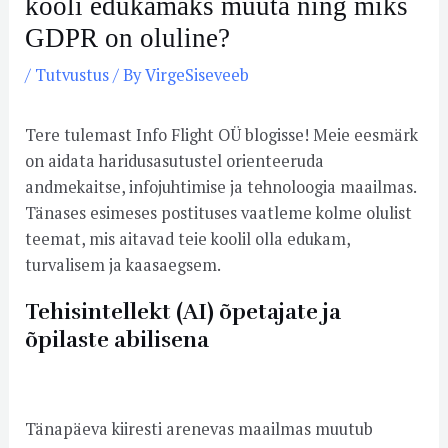
kooli edukamaks muuta ning miks
GDPR on oluline?
/
Tutvustus
/ By
VirgeSiseveeb
Tere tulemast Info Flight OÜ blogisse! Meie eesmärk
on aidata haridusasutustel orienteeruda
andmekaitse, infojuhtimise ja tehnoloogia maailmas.
Tänases esimeses postituses vaatleme kolme olulist
teemat, mis aitavad teie koolil olla edukam,
turvalisem ja kaasaegsem.
Tehisintellekt (AI) õpetajate ja
õpilaste abilisena
Tänapäeva kiiresti arenevas maailmas muutub