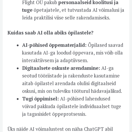
Flight OÜ pakub
personaalseid koolitusi ja
tuge
õpetajatele, et tutvustada AI võimalusi ja
leida praktilisi viise selle rakendamiseks.
Kuidas saab AI olla abiks õpilastele?
AI-põhised õppematerjalid:
Õpilased saavad
kasutada AI-ga loodud õppevara, mis võib olla
interaktiivsem ja adaptiivsem.
Digitaalsete oskuste arendamine:
AI-ga
seotud tööriistade ja rakenduste kasutamine
aitab õpilastel arendada olulisi digitaalseid
oskusi, mis on tuleviku tööturul hädavajalikud.
Tugi õppimisel:
AI-põhised lahendused
võivad pakkuda õpilastele individuaalset tuge
ja tagasisidet õppeprotsessis.
Üks näide AI võimalustest on näha ChatGPT abil