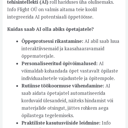
tehisintellekti (AI)
roll hariduses üha olulisemaks.
Info Flight OÜ on valmis aitama teie koolil
integreerida AI potentsiaali õppetöösse.
Kuidas saab AI olla abiks õpetajatele?
Õppeprotsessi rikastamine:
AI abil saab luua
interaktiivsemaid ja kaasahaaravamaid
õppematerjale.
Personaliseeritud õpivõimalused:
AI
võimaldab kohandada õpet vastavalt õpilaste
individuaalsetele vajadustele ja õpitempole.
Rutiinse töökoormuse vähendamine:
AI
saab aidata õpetajatel automatiseerida
korduvaid ülesandeid, näiteks hindamist või
materjalide otsingut, jättes rohkem aega
õpilastega tegelemiseks.
Praktiliste kasutusviiside leidmine:
Info