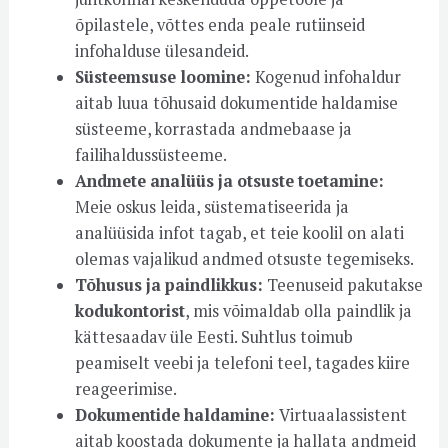
õpilastele, võttes enda peale rutiinseid
infohalduse ülesandeid.
Süsteemsuse loomine:
Kogenud infohaldur
aitab luua tõhusaid dokumentide haldamise
süsteeme, korrastada andmebaase ja
failihaldussüsteeme.
Andmete analüüs ja otsuste toetamine:
Meie oskus leida, süstematiseerida ja
analüüsida infot tagab, et teie koolil on alati
olemas vajalikud andmed otsuste tegemiseks.
Tõhusus ja paindlikkus:
Teenuseid pakutakse
kodukontorist
, mis võimaldab olla paindlik ja
kättesaadav üle Eesti. Suhtlus toimub
peamiselt veebi ja telefoni teel, tagades kiire
reageerimise.
Dokumentide haldamine:
Virtuaalassistent
aitab koostada dokumente ja hallata andmeid