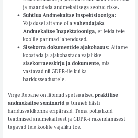
ja maandada andmekaitsega seotud riske.
Suhtlus Andmekaitse Inspektsiooniga:
Vajadusel aitame olla
vahendajaks
Andmekaitse Inspektsiooniga
, et leida teie
koolile parimad lahendused.
Sisekorra dokumentide ajakohasus:
Aitame
koostada ja ajakohastada vajalikke
sisekorraeeskirju ja dokumente
, mis
vastavad nii GDPR-ile kui ka
haridusseadustele.
Virge Rebane on läbinud spetsiaalsed
praktilise
andmekaitse seminarid
ja tunneb hästi
haridusvaldkonna eripärasid. Tema põhjalikud
teadmised andmekaitsest ja GDPR-i rakendamisest
tagavad teie koolile vajaliku toe.