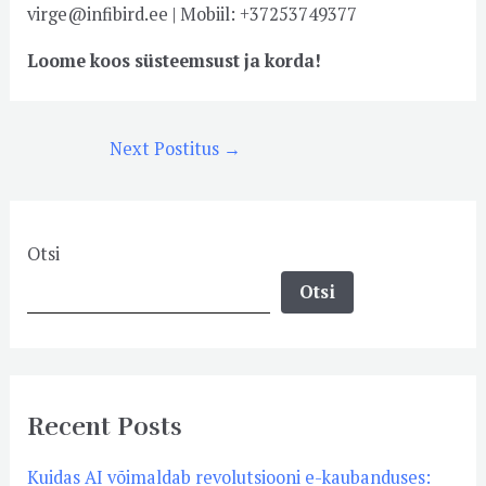
virge@infibird.ee | Mobiil: +37253749377
Loome koos süsteemsust ja korda!
Next Postitus
→
Otsi
Otsi
Recent Posts
Kuidas AI võimaldab revolutsiooni e-kaubanduses: