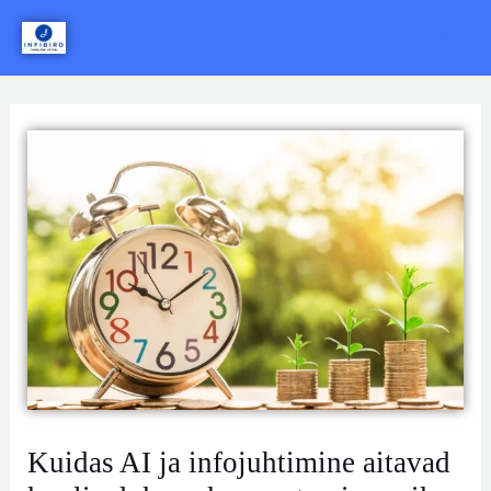
Skip
Mai
to
Men
content
Kuidas AI ja infojuhtimine aitavad