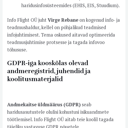
haridusinfosüsteemides (EHIS, EIS, Stuudium).
Info Flight OÜ juht
Virge Rebane
on kogenud info- ja
teadmushaldur, kellel on põhjalikud teadmised
infojuhtimisest. Tema oskused aitavad optimeerida
teadmusjuhtimise protsesse ja tagada infovoo
tõhususe.
GDPR-iga kooskõlas olevad
andmeregistrid, juhendid ja
koolitusmaterjalid
Andmekaitse üldmäärus (GDPR)
seab
haridusasutustele olulisi kohustusi isikuandmete
töötlemisel. Info Flight OÜ aitab teie koolil tagada
täieliku vastavuse GDPR nõuetele.