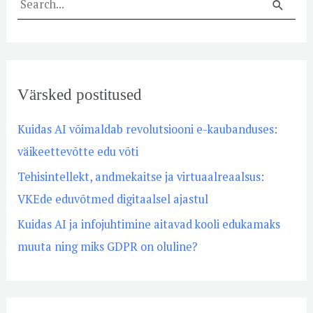
S
e
a
r
Värsked postitused
c
h
Kuidas AI võimaldab revolutsiooni e-kaubanduses:
f
väikeettevõtte edu võti
o
Tehisintellekt, andmekaitse ja virtuaalreaalsus:
r
VKEde eduvõtmed digitaalsel ajastul
:
Kuidas AI ja infojuhtimine aitavad kooli edukamaks
muuta ning miks GDPR on oluline?