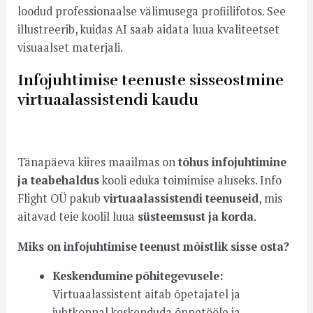
loodud professionaalse välimusega profiilifotos. See
illustreerib, kuidas AI saab aidata luua kvaliteetset
visuaalset materjali.
Infojuhtimise teenuste sisseostmine
virtuaalassistendi kaudu
Tänapäeva kiires maailmas on
tõhus infojuhtimine
ja teabehaldus
kooli eduka toimimise aluseks. Info
Flight OÜ pakub
virtuaalassistendi teenuseid
, mis
aitavad teie koolil luua
süsteemsust ja korda
.
Miks on infojuhtimise teenust mõistlik sisse osta?
Keskendumine põhitegevusele:
Virtuaalassistent aitab õpetajatel ja
juhtkonnal keskenduda õppetööle ja