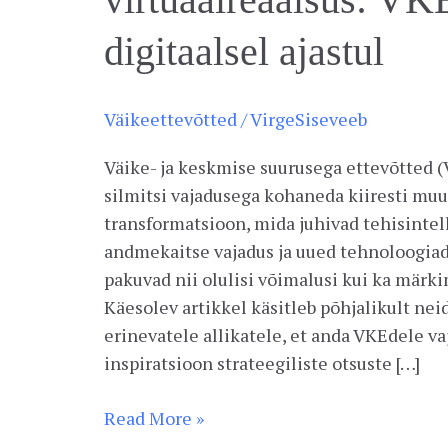
digitaalsel ajastul
Väikeettevõtted
/
VirgeSiseveeb
Väike- ja keskmise suurusega ettevõtted (
silmitsi vajadusega kohaneda kiiresti mu
transformatsioon, mida juhivad tehisintel
andmekaitse vajadus ja uued tehnoloogiad 
pakuvad nii olulisi võimalusi kui ka märki
Käesolev artikkel käsitleb põhjalikult ne
erinevatele allikatele, et anda VKEdele va
inspiratsioon strateegiliste otsuste […]
Read More »