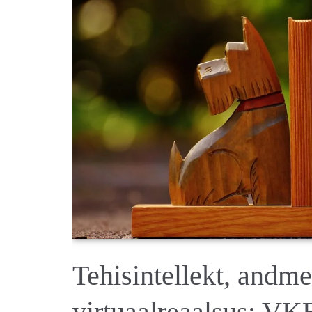
andmekaitse
ja
virtuaalreaalsus:
VKEde
eduvõtmed
digitaalsel
ajastul
Tehisintellekt, andme
virtuaalreaalsus: V