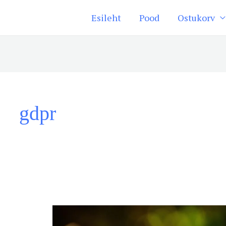
Esileht
Pood
Ostukorv
gdpr
Tehisintellekt,