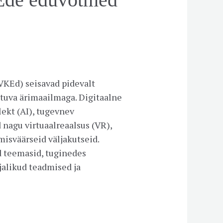
VKEd) seisavad pidevalt
utuva ärimaailmaga. Digitaalne
lekt (AI), tugevnev
nagu virtuaalreaalsus (VR),
misväärseid väljakutseid.
id teemasid, tuginedes
jalikud teadmised ja