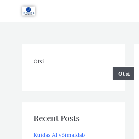
Skip
to
content
Otsi
Otsi
Recent Posts
Kuidas AI võimaldab