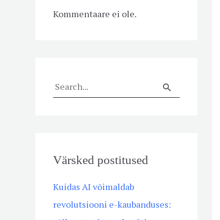
Kommentaare ei ole.
S
e
a
r
Värsked postitused
c
h
Kuidas AI võimaldab
f
revolutsiooni e-kaubanduses:
o