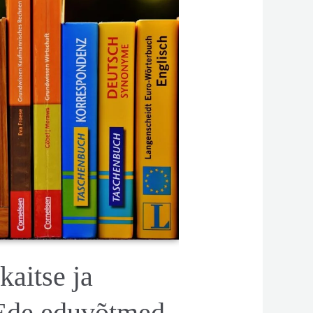
kaitse ja
KEde eduvõtmed