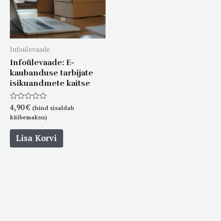
Infoülevaade
Infoülevaade: E-
kaubanduse tarbijate
isikuandmete kaitse
Hinnanguga
4,90
€
(hind sisaldab
0
käibemaksu)
/
5
Lisa Korvi