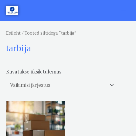
Skip
Mai
to
Men
content
Esileht
/ Tooted siltidega “tarbija”
tarbija
Kuvatakse üksik tulemus